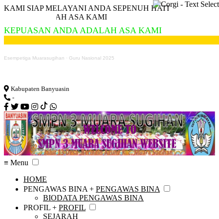
KAMI SIAP MELAYANI ANDA SEPENUH HATI
 ASA KAMI
KEPUASAN ANDA ADALAH ASA KAMI
Esempetiga Muarasugihan
·
Guru Nasional 2025
Loading...
Kabupaten Banyuasin
-
≡ Menu
HOME
PENGAWAS BINA +
PENGAWAS BINA
BIODATA PENGAWAS BINA
PROFIL +
PROFIL
SEJARAH