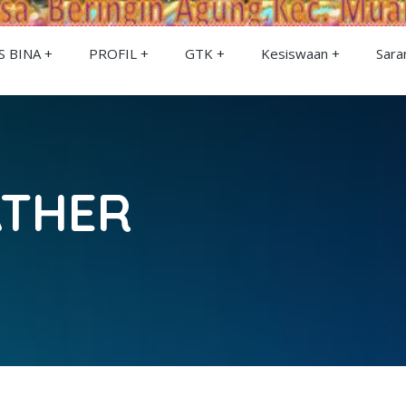
 BINA
PROFIL
GTK
Kesiswaan
Sara
ATHER