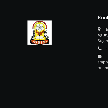
Kon
J
Agun
Sugi
-
smpn
or s