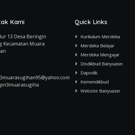
tak Kami
Quick Links
alur 13 Desa Beringin
Kurikulum Merdeka
g Kecamatan Muara
Merdeka Belajar
han
Merdeka Mengajar
Disdikbud Banyuasin
Dapodik
3muarasugihan95@yahoo.com
Kemendikbud
mpn3muarasugiha
Website Banyuasin