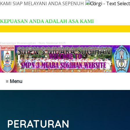
KAMI SIAP MELAYANI ANDA SEPENUH HATI
KEPUASAN ANDA ADALAH ASA KA
KEPUASAN ANDA ADALAH ASA KAMI
Esempetiga Muarasugihan
·
Guru Nasional 2025
≡ Menu
PERATURAN